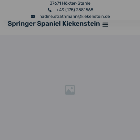
37671 Höxter-Stahle
+49 (175) 2581568
nadine.strathmann@kiekenstein.de
Über Uns
Unsere Hündin